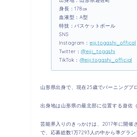
出身地：山形県遊佐町
身長：178㎝
血液型：A型
特技：バスケットボール
SNS
Instagram：
eiji.togashi_offical
Twitter：
@eiji_togashi
TikTok：
@eiji.togashi_official
山形県出身で、現在25歳で
バーニングプ
出身地は山形県の最北部に位置する遊佐
芸能界入りのきっかけは、2017年に開
で、応募総数1万7293人の中から準グラ