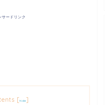
ンサードリンク
tents
[
]
hide