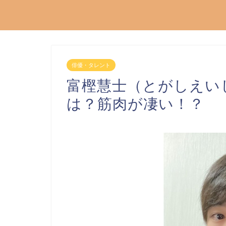
俳優・タレント
富樫慧士（とがしえい
は？筋肉が凄い！？