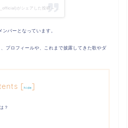
an_official)がシェアした投稿
–
2019年12月月5日午前7時28分PST
メンバーとなっています。
て、プロフィールや、これまで披露してきた歌やダ
tents
[
]
hide
は？