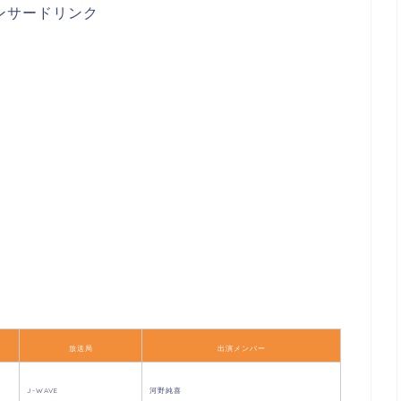
ンサードリンク
放送局
出演メンバー
J-WAVE
河野純喜