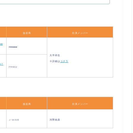
放送局
出演メンバー
IO
FM802
大平祥生
※詳細は
コチラ
DIT
FM802
放送局
出演メンバー
J-WAVE
河野純喜