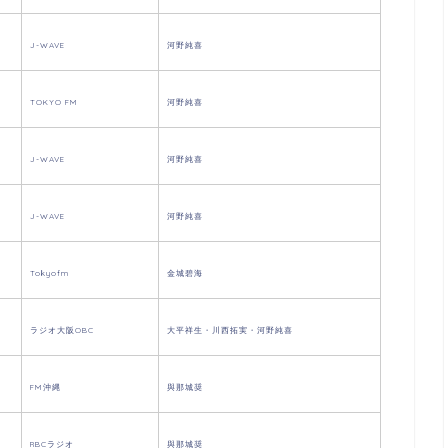
J-WAVE
河野純喜
TOKYO FM
河野純喜
J-WAVE
河野純喜
J-WAVE
河野純喜
Tokyofm
金城碧海
ラジオ大阪OBC
大平祥生・川西拓実・河野純喜
FM沖縄
與那城奨
RBCラジオ
與那城奨