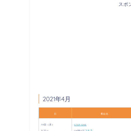
スポ
2021年4月
日
番組名
19日（月）
STEP ONE
9:35～
radikoは
コチラ