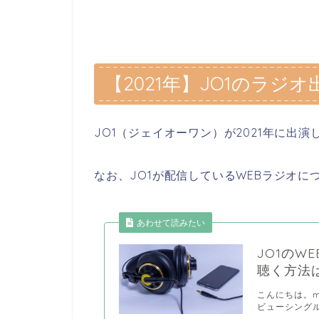
【2021年】JO1のラ
JO1（ジェイオーワン）が2021年に出
なお、JO1が配信しているWEBラジオ
あわせて読みたい
JO1のWE
聴く方法
こんにちは。m
ビューシングル