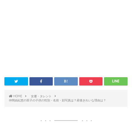
HOME
女優・タレント
仲間由紀恵の双子の子供の性別・名前・顔写真は？産後きれいな理由は？