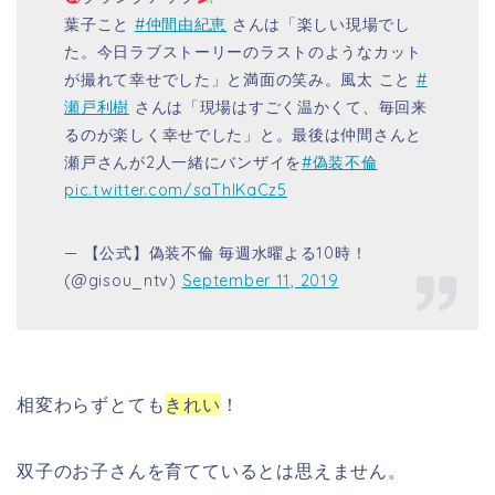
葉子こと
#仲間由紀恵
さんは「楽しい現場でし
た。今日ラブストーリーのラストのようなカット
が撮れて幸せでした」と満面の笑み。風太 こと
#
瀬戸利樹
さんは「現場はすごく温かくて、毎回来
るのが楽しく幸せでした」と。最後は仲間さんと
瀬戸さんが2人一緒にバンザイを
#偽装不倫
pic.twitter.com/saThIKaCz5
— 【公式】偽装不倫 毎週水曜よる10時！
(@gisou_ntv)
September 11, 2019
相変わらずとても
きれい
！
双子のお子さんを育てているとは思えません。