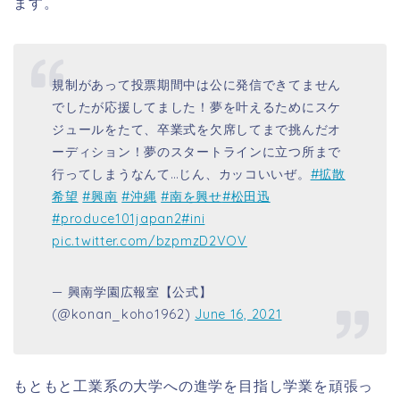
ます。
規制があって投票期間中は公に発信できてません
でしたが応援してました！夢を叶えるためにスケ
ジュールをたて、卒業式を欠席してまで挑んだオ
ーディション！夢のスタートラインに立つ所まで
行ってしまうなんて…じん、カッコいいぜ。
#拡散
希望
#興南
#沖縄
#南を興せ
#松田迅
#produce101japan2
#ini
pic.twitter.com/bzpmzD2VOV
— 興南学園広報室【公式】
(@konan_koho1962)
June 16, 2021
もともと工業系の大学への進学を目指し学業を頑張っ