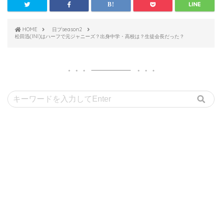
HOME
日プseason2
松田迅(INI)はハーフで元ジャニーズ？出身中学・高校は？生徒会長だった？