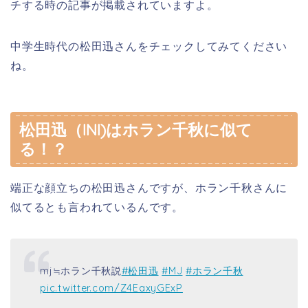
チする時の記事が掲載されていますよ。
中学生時代の松田迅さんをチェックしてみてください
ね。
松田迅（INI)はホラン千秋に似て
る！？
端正な顔立ちの松田迅さんですが、ホラン千秋さんに
似てるとも言われているんです。
mj≒ホラン千秋説
#松田迅
#MJ
#ホラン千秋
pic.twitter.com/Z4EaxyGExP