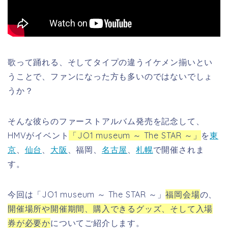
歌って踊れる、そしてタイプの違うイケメン揃いとい
うことで、ファンになった方も多いのではないでしょ
うか？
そんな彼らのファーストアルバム発売を記念して、
HMVがイベント
「JO1 museum ～ The STAR ～」
を
東
京
、
仙台
、
大阪
、福岡、
名古屋
、
札幌
で開催されま
す。
今回は
「JO1 museum ～ The STAR ～」
福岡会場
の、
開催場所や開催期間、購入できるグッズ、そして入場
券が必要か
についてご紹介します。